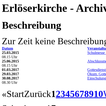
Erlöserkirche - Archi
Beschreibung
Zur Zeit keine Beschreibun
Datum
Veranstalt
25.03.2015
Schulmesse 
08.15 Uhr
25.06.2015
Abschlussme
08.15 Uhr
01.03.2017
Gottesdiens
29.03.2017
Ökum. Gotte
30.08.2017
Einschulungs
08.30 Uhr
«
Start
Zurück
1
2
3
4
5
6
7
8
9
10