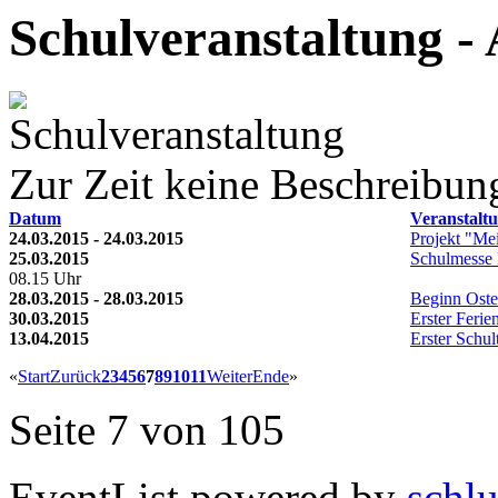
Schulveranstaltung -
Zur Zeit keine Beschreibun
Datum
Veranstalt
24.03.2015 - 24.03.2015
Projekt "Me
25.03.2015
Schulmesse 
08.15 Uhr
28.03.2015 - 28.03.2015
Beginn Oste
30.03.2015
Erster Ferie
13.04.2015
Erster Schul
«
Start
Zurück
2
3
4
5
6
7
8
9
10
11
Weiter
Ende
»
Seite 7 von 105
EventList powered by
schlu